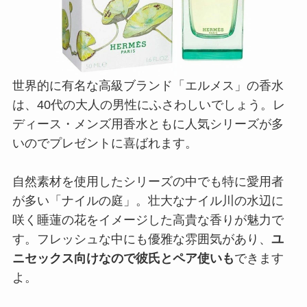
が多い「ナイルの庭」。壮大なナイル川の水辺に
咲く睡蓮の花をイメージした高貴な香りが魅力で
す。フレッシュな中にも優雅な雰囲気があり、
ユ
ニセックス向けなので彼氏とペア使いも
できます
よ。
HERMES／エルメス
ナイルの庭
商品詳細はこちら
英雄を称えるゴージャスな香りは40代彼氏に
ぴったり｜RANCE