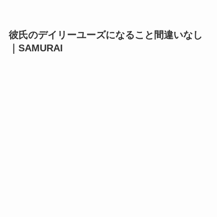
彼氏のデイリーユーズになること間違いなし
｜SAMURAI
日本で誕生した香水ブランド「サムライ」は、そ
の豊富なラインナップが魅力。リピーターも多
く、クセの強すぎないフレグランスは香水を初め
て使う彼氏への贈り物にもおすすめです。
フルーツ系のトップノートにホワイトムスクがブ
レンドされた心地よい香りが特徴のライトシリー
ズは、デイリーユーズにぴったり。あらゆるシー
ンで使うことができ、
プレゼントすれば定番の一
本として愛用してもらえる
でしょう。