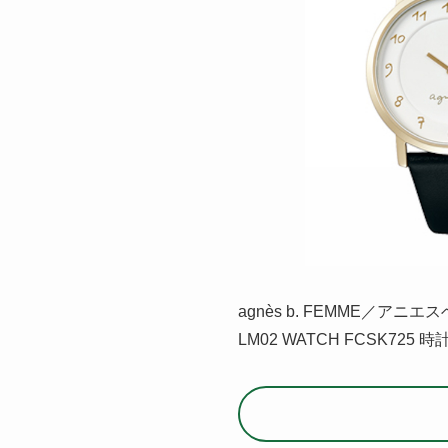
agnès b. FEMME／アニ
LM02 WATCH FCSK725 時